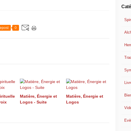
Caté
Spir
epost
0
Alc
Her
Trad
Sym
Liv
Bie
rituelle
Matière, Énergie et
Matière, Énergie et
roix
Logos - Suite
Logos
Vid
Evè