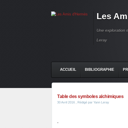
Les Am
Une exploration m
Leray
ACCUEIL
BIBLIOGRAPHIE
PR
Table des symboles alchimiques
30 Avril 2016
, Rédigé par Yann Leray
-