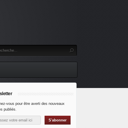
letter
ez-vous pour être averti des nouveaux
es publiés.