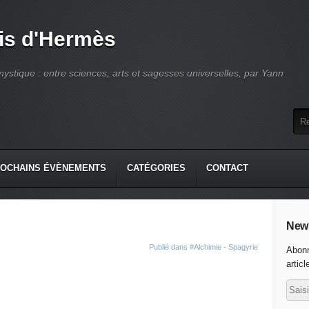
is d'Hermès
ystique : entre sciences, arts et sagesses universelles, par Yann
OCHAINS ÉVÈNEMENTS
CATÉGORIES
CONTACT
News
Publié dans
#Alchimie - Spagyrie
Abonn
articl