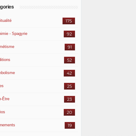
gories
itualité
175
himie - Spagyrie
92
métisme
91
itions
52
bolisme
42
res
25
n-Être
23
éos
20
nements
19