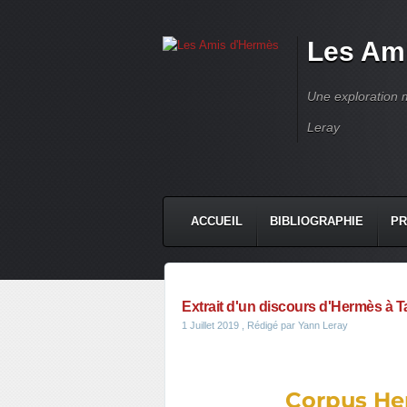
Les Am
Une exploration m
Leray
ACCUEIL
BIBLIOGRAPHIE
PR
Extrait d'un discours d'Hermès à T
1 Juillet 2019
, Rédigé par Yann Leray
Corpus He