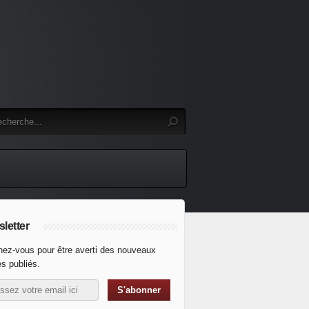
letter
ez-vous pour être averti des nouveaux
es publiés.