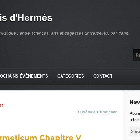
is d'Hermès
ystique : entre sciences, arts et sagesses universelles, par Yann
OCHAINS ÉVÈNEMENTS
CATÉGORIES
CONTACT
News
at
Publié dans
#Hermétisme
Abonn
articl
rmeticum Chapitre V