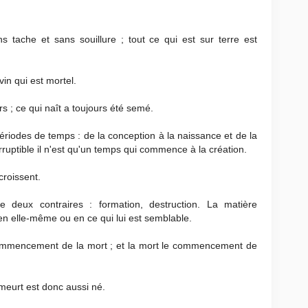
ns tache et sans souillure ; tout ce qui est sur terre est
vin qui est mortel.
s ; ce qui naît a toujours été semé.
 périodes de temps : de la conception à la naissance et de la
rruptible il n'est qu'un temps qui commence à la création.
croissent.
re deux contraires : formation, destruction. La matière
en elle-même ou en ce qui lui est semblable.
commencement de la mort ; et la mort le commencement de
 meurt est donc aussi né.