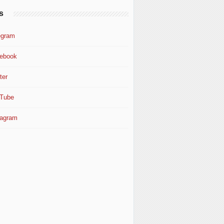
s
egram
ebook
ter
Tube
tagram