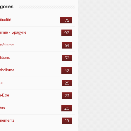
gories
itualité
175
himie - Spagyrie
92
métisme
91
itions
52
bolisme
42
res
25
n-Être
23
éos
20
nements
19