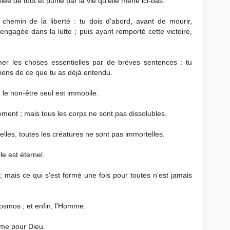
lée de tout et punie par la vie qu'elle mène ici-bas.
e chemin de la liberté : tu dois d'abord, avant de mourir,
engagée dans la lutte ; puis ayant remporté cette victoire,
mer les choses essentielles par de brèves sentences : tu
viens de ce que tu as déjà entendu.
 le non-être seul est immobile.
ment ; mais tous les corps ne sont pas dissolubles.
elles, toutes les créatures ne sont pas immortelles.
le est éternel.
t ; mais ce qui s'est formé une fois pour toutes n'est jamais
Cosmos ; et enfin, l'Homme.
me pour Dieu.