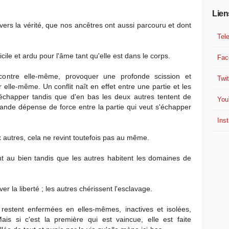
Lien
n vers la vérité, que nos ancêtres ont aussi parcouru et dont
Tel
icile et ardu pour l'âme tant qu'elle est dans le corps.
Fac
 contre elle-même, provoquer une profonde scission et
Twit
 elle-même. Un conflit naît en effet entre une partie et les
'échapper tandis que d'en bas les deux autres tentent de
You
grande dépense de force entre la partie qui veut s'échapper
Ins
 autres, cela ne revint toutefois pas au même.
nt au bien tandis que les autres habitent les domaines de
ver la liberté ; les autres chérissent l'esclavage.
restent enfermées en elles-mêmes, inactives et isolées,
is si c'est la première qui est vaincue, elle est faite