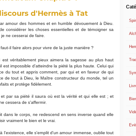
Caté
 discours d'Hermès à Tat
Spir
rd par amour des hommes et en humble dévouement à Dieu.
 de considérer les choses essentielles et de témoigner sa
Alc
e je ne cesserai de faire.
Her
 faut-il faire alors pour vivre de la juste manière ?
Trad
i est véritablement pieux aimera la sagesse au plus haut
 est impossible d'atteindre la piété la plus haute. Celui qui
nce du tout et appris comment, par qui et en faveur de qui
Sym
ce de tout à Dieu, le Maître constructeur du monde, tel un
faits et protège fidèlement.
Liv
et par sa piété il saura où est la vérité et qui elle est ; et
Bie
ne cessera de s'affermir.
Vid
soit dans le corps, ne redescend en sens inverse quand elle
ir vraiment le bien et le vrai.
Evè
 l'existence, elle s'emplit d'un amour immense, oublie tout