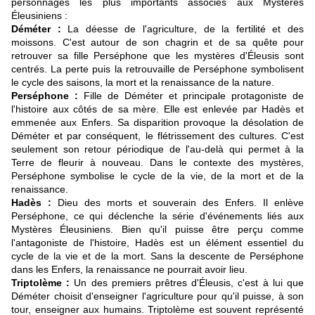
personnages les plus importants associés aux Mystères
Éleusiniens :
Déméter :
La déesse de l'agriculture, de la fertilité et des
moissons. C'est autour de son chagrin et de sa quête pour
retrouver sa fille Perséphone que les mystères d'Éleusis sont
centrés. La perte puis la retrouvaille de Perséphone symbolisent
le cycle des saisons, la mort et la renaissance de la nature.
Perséphone :
Fille de Déméter et principale protagoniste de
l'histoire aux côtés de sa mère. Elle est enlevée par Hadès et
emmenée aux Enfers. Sa disparition provoque la désolation de
Déméter et par conséquent, le flétrissement des cultures. C'est
seulement son retour périodique de l'au-delà qui permet à la
Terre de fleurir à nouveau. Dans le contexte des mystères,
Perséphone symbolise le cycle de la vie, de la mort et de la
renaissance.
Hadès :
Dieu des morts et souverain des Enfers. Il enlève
Perséphone, ce qui déclenche la série d'événements liés aux
Mystères Éleusiniens. Bien qu'il puisse être perçu comme
l'antagoniste de l'histoire, Hadès est un élément essentiel du
cycle de la vie et de la mort. Sans la descente de Perséphone
dans les Enfers, la renaissance ne pourrait avoir lieu.
Triptolème :
Un des premiers prêtres d'Éleusis, c'est à lui que
Déméter choisit d'enseigner l'agriculture pour qu'il puisse, à son
tour, enseigner aux humains. Triptolème est souvent représenté