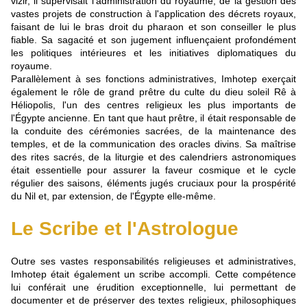
vizir, il supervisait l'administration du royaume, de la gestion des
vastes projets de construction à l'application des décrets royaux,
faisant de lui le bras droit du pharaon et son conseiller le plus
fiable. Sa sagacité et son jugement influençaient profondément
les politiques intérieures et les initiatives diplomatiques du
royaume.
Parallèlement à ses fonctions administratives, Imhotep exerçait
également le rôle de grand prêtre du culte du dieu soleil Rê à
Héliopolis, l'un des centres religieux les plus importants de
l'Égypte ancienne. En tant que haut prêtre, il était responsable de
la conduite des cérémonies sacrées, de la maintenance des
temples, et de la communication des oracles divins. Sa maîtrise
des rites sacrés, de la liturgie et des calendriers astronomiques
était essentielle pour assurer la faveur cosmique et le cycle
régulier des saisons, éléments jugés cruciaux pour la prospérité
du Nil et, par extension, de l'Égypte elle-même.
Le Scribe et l'Astrologue
Outre ses vastes responsabilités religieuses et administratives,
Imhotep était également un scribe accompli. Cette compétence
lui conférait une érudition exceptionnelle, lui permettant de
documenter et de préserver des textes religieux, philosophiques