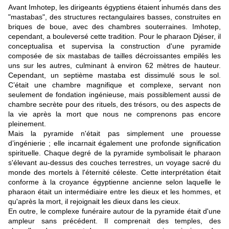
Avant Imhotep, les dirigeants égyptiens étaient inhumés dans des
"mastabas", des structures rectangulaires basses, construites en
briques de boue, avec des chambres souterraines. Imhotep,
cependant, a bouleversé cette tradition. Pour le pharaon Djéser, il
conceptualisa et supervisa la construction d'une pyramide
composée de six mastabas de tailles décroissantes empilés les
uns sur les autres, culminant à environ 62 mètres de hauteur.
Cependant, un septième mastaba est dissimulé sous le sol.
C’était une chambre magnifique et complexe, servant non
seulement de fondation ingénieuse, mais possiblement aussi de
chambre secrète pour des rituels, des trésors, ou des aspects de
la vie après la mort que nous ne comprenons pas encore
pleinement.
Mais la pyramide n'était pas simplement une prouesse
d’ingénierie ; elle incarnait également une profonde signification
spirituelle. Chaque degré de la pyramide symbolisait le pharaon
s'élevant au-dessus des couches terrestres, un voyage sacré du
monde des mortels à l'éternité céleste. Cette interprétation était
conforme à la croyance égyptienne ancienne selon laquelle le
pharaon était un intermédiaire entre les dieux et les hommes, et
qu'après la mort, il rejoignait les dieux dans les cieux.
En outre, le complexe funéraire autour de la pyramide était d'une
ampleur sans précédent. Il comprenait des temples, des