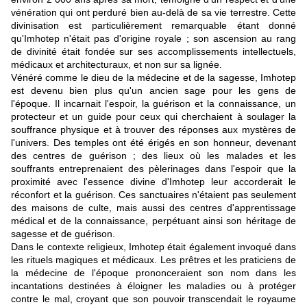
vénération qui ont perduré bien au-delà de sa vie terrestre. Cette
divinisation est particulièrement remarquable étant donné
qu'Imhotep n'était pas d'origine royale ; son ascension au rang
de divinité était fondée sur ses accomplissements intellectuels,
médicaux et architecturaux, et non sur sa lignée.
Vénéré comme le dieu de la médecine et de la sagesse, Imhotep
est devenu bien plus qu'un ancien sage pour les gens de
l'époque. Il incarnait l'espoir, la guérison et la connaissance, un
protecteur et un guide pour ceux qui cherchaient à soulager la
souffrance physique et à trouver des réponses aux mystères de
l'univers. Des temples ont été érigés en son honneur, devenant
des centres de guérison ; des lieux où les malades et les
souffrants entreprenaient des pèlerinages dans l'espoir que la
proximité avec l'essence divine d'Imhotep leur accorderait le
réconfort et la guérison. Ces sanctuaires n'étaient pas seulement
des maisons de culte, mais aussi des centres d'apprentissage
médical et de la connaissance, perpétuant ainsi son héritage de
sagesse et de guérison.
Dans le contexte religieux, Imhotep était également invoqué dans
les rituels magiques et médicaux. Les prêtres et les praticiens de
la médecine de l'époque prononceraient son nom dans les
incantations destinées à éloigner les maladies ou à protéger
contre le mal, croyant que son pouvoir transcendait le royaume