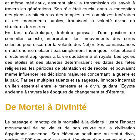
et même médicaux, assurant ainsi la transmission du savoir à
travers les générations. Son rôle était crucial dans la conception
des plans architecturaux des temples, des complexes funéraires
et des monuments publics, traduisant la volonté divine en
structures terrestres.
En tant qu'astrologue, Imhotep jouissait d'une position de
conseiller céleste, interprétant les mouvements des corps
célestes pour discerner la volonté des Netjer. Ses connaissances
en astronomie n'étaient pas simplement théoriques ; elles étaient
directement appliquées à la vie quotidienne et royale. Les cycles
des étoiles et des planètes déterminaient les dates des fêtes
religieuses, les périodes de plantation et de récolte, et pouvaient
même influencer les décisions majeures concernant la guerre et
la paix. Par ses multiples talents et sa sagesse, Imhotep incarnait
un lien essentiel entre le terrestre et le divin, guidant l'Égypte
ancienne à travers les époques de changement et d'éternité.
De Mortel à Divinité
Le passage d'Imhotep de la mortalité à la divinité illustre l'impact
monumental de sa vie et de son œuvre sur la civilisation
égyptienne ancienne. Son élévation posthume au statut divin,
environ 2 000 ans après sa mort, témoigne d'un respect et d'une