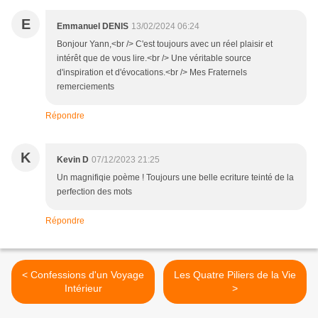
E
Emmanuel DENIS
13/02/2024 06:24
Bonjour Yann,<br /> C'est toujours avec un réel plaisir et
intérêt que de vous lire.<br /> Une véritable source
d'inspiration et d'évocations.<br /> Mes Fraternels
remerciements
Répondre
K
Kevin D
07/12/2023 21:25
Un magnifiqie poème ! Toujours une belle ecriture teinté de la
perfection des mots
Répondre
< Confessions d'un Voyage
Les Quatre Piliers de la Vie
Intérieur
>