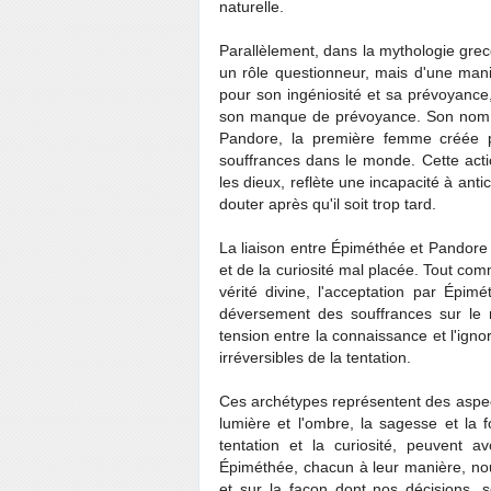
naturelle.
Parallèlement, dans la mythologie gre
un rôle questionneur, mais d'une mani
pour son ingéniosité et sa prévoyance
son manque de prévoyance. Son nom mêm
Pandore, la première femme créée pa
souffrances dans le monde. Cette acti
les dieux, reflète une incapacité à an
douter après qu'il soit trop tard.
La liaison entre Épiméthée et Pandore 
et de la curiosité mal placée. Tout com
vérité divine, l'acceptation par Épi
déversement des souffrances sur le 
tension entre la connaissance et l'ign
irréversibles de la tentation.
Ces archétypes représentent des aspect
lumière et l'ombre, la sagesse et la 
tentation et la curiosité, peuvent 
Épiméthée, chacun à leur manière, nou
et sur la façon dont nos décisions, 