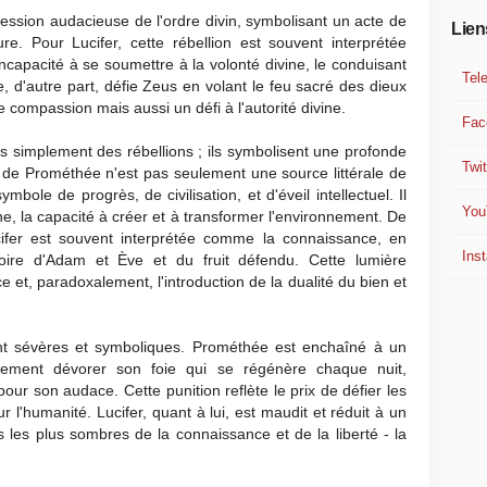
ression audacieuse de l'ordre divin, symbolisant un acte de
Lien
re. Pour Lucifer, cette rébellion est souvent interprétée
apacité à se soumettre à la volonté divine, le conduisant
Tel
 d'autre part, défie Zeus en volant le feu sacré des dieux
 compassion mais aussi un défi à l'autorité divine.
Fac
s simplement des rébellions ; ils symbolisent une profonde
Twit
u de Prométhée n'est pas seulement une source littérale de
bole de progrès, de civilisation, et d'éveil intellectuel. Il
You
e, la capacité à créer et à transformer l'environnement. De
ifer est souvent interprétée comme la connaissance, en
Ins
stoire d'Adam et Ève et du fruit défendu. Cette lumière
ce et, paradoxalement, l'introduction de la dualité du bien et
t sévères et symboliques. Prométhée est enchaîné à un
nnement dévorer son foie qui se régénère chaque nuit,
our son audace. Cette punition reflète le prix de défier les
 l'humanité. Lucifer, quant à lui, est maudit et réduit à un
s les plus sombres de la connaissance et de la liberté - la