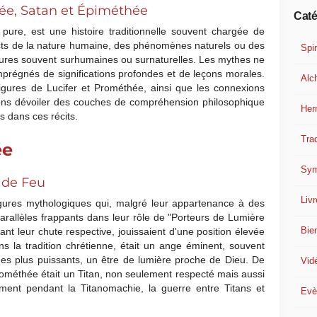
e, Satan et Épiméthée
Caté
ure, est une histoire traditionnelle souvent chargée de
cts de la nature humaine, des phénomènes naturels ou des
Spir
igures souvent surhumaines ou surnaturelles. Les mythes ne
imprégnés de significations profondes et de leçons morales.
Alc
 figures de Lucifer et Prométhée, ainsi que les connexions
ons dévoiler des couches de compréhension philosophique
Her
 dans ces récits.
Trad
ée
Sym
 de Feu
Liv
igures mythologiques qui, malgré leur appartenance à des
arallèles frappants dans leur rôle de "Porteurs de Lumière
Bie
t leur chute respective, jouissaient d'une position élevée
ns la tradition chrétienne, était un ange éminent, souvent
es plus puissants, un être de lumière proche de Dieu. De
Vid
méthée était un Titan, non seulement respecté mais aussi
mment pendant la Titanomachie, la guerre entre Titans et
Evè