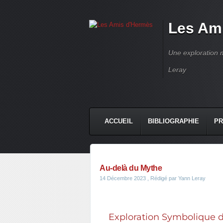
Les Am
Une exploration m
Leray
ACCUEIL
BIBLIOGRAPHIE
PR
Au-delà du Mythe
14 Décembre 2023
, Rédigé par Yann Leray
Exploration Symbolique de