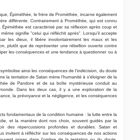
cque, Épiméthée, le frère de Prométhée, incarne également
ère différente. Contrairement à Prométhée, qui est connu
, Épiméthée est caractérisé par sa réflexion après coup et
e signifie "celui qui réfléchit après". Lorsqu'il accepte
r les dieux, il libère involontairement les maux et les
on, plutôt que de représenter une rébellion ouverte contre
ticiper les conséquences et une tendance à questionner ou à
symbolise ainsi les conséquences de l'indécision, du doute
me la tentation de Satan mène l'humanité à s'éloigner de la
méthée de Pandore et de sa boîte mystérieuse conduit au
monde. Dans les deux cas, il y a une exploration de la
orance, la prévoyance et la négligence, et les conséquences
s fondamentaux de la condition humaine : la lutte entre la
folie, et la manière dont nos choix, souvent guidés par la
avoir des répercussions profondes et durables. Satan et
s invitent à réfléchir sur les conséquences de nos actions
souvent prises dans l'ombre de la tentation ou du doute,