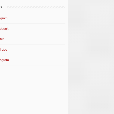
s
egram
ebook
ter
Tube
tagram