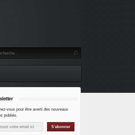
letter
ez-vous pour être averti des nouveaux
es publiés.