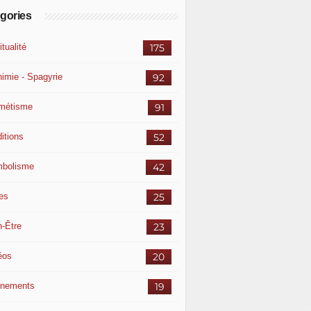
gories
itualité
175
himie - Spagyrie
92
métisme
91
itions
52
bolisme
42
res
25
n-Être
23
éos
20
nements
19