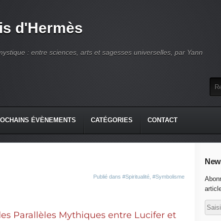
is d'Hermès
ystique : entre sciences, arts et sagesses universelles, par Yann
OCHAINS ÉVÈNEMENTS
CATÉGORIES
CONTACT
News
Publié dans
#Spiritualité
,
#Symbolisme
Abonn
articl
s Parallèles Mythiques entre Lucifer et