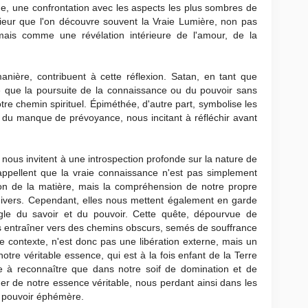
e, une confrontation avec les aspects les plus sombres de
ieur que l'on découvre souvent la Vraie Lumière, non pas
mais comme une révélation intérieure de l'amour, de la
nière, contribuent à cette réflexion. Satan, en tant que
e que la poursuite de la connaissance ou du pouvoir sans
re chemin spirituel. Épiméthée, d'autre part, symbolise les
t du manque de prévoyance, nous incitant à réfléchir avant
ous invitent à une introspection profonde sur la nature de
appellent que la vraie connaissance n'est pas simplement
ion de la matière, mais la compréhension de notre propre
univers. Cependant, elles nous mettent également en garde
ugle du savoir et du pouvoir. Cette quête, dépourvue de
 entraîner vers des chemins obscurs, semés de souffrance
e contexte, n'est donc pas une libération externe, mais un
 notre véritable essence, qui est à la fois enfant de la Terre
vite à reconnaître que dans notre soif de domination et de
er de notre essence véritable, nous perdant ainsi dans les
n pouvoir éphémère.