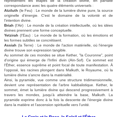
représentent les étapes de la création divine, en parfaite
correspondance avec les quatre éléments universels :
Atziluth
(le Feu) : Le monde de la lumière divine pure, la source
originelle d'énergie. C'est le domaine de la volonté et de
l'intention divine.
Briah
(l'Air) : Le monde de la création intellectuelle, où les idées
divines prennent une forme conceptuelle.
Yetzirah
(l'Eau) : Le monde de la formation, où les émotions et
les formes subtiles se concrétisent.
Assiah
(la Terre) : Le monde de l'action matérielle, où l'énergie
divine trouve son expression tangible.
Au sommet de ces mondes se situe Kether, "la Couronne", point
d'origine qui émerge de l'Infini divin (Aïn-Sof). Ce sommet est
l'Éther, essence suprême et point focal de toute manifestation. À
l'opposé, les racines plongent dans Malkuth, le Royaume, où la
lumière divine s'ancre dans la matérialité.
Ainsi, la pyramide, vue comme une structure tridimensionnelle,
devient une représentation de l'arbre kabbalistique. Kether, le
sommet, émet la lumière divine qui descend progressivement à
travers les mondes, jusqu'à atteindre la base, Malkuth. La
pyramide exprime donc à la fois la descente de l'énergie divine
dans la matière et l'ascension spirituelle vers l'unité.