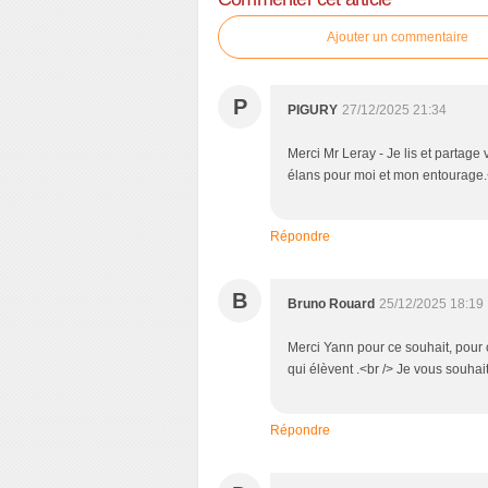
Ajouter un commentaire
P
PIGURY
27/12/2025 21:34
Merci Mr Leray - Je lis et partag
élans pour moi et mon entourage.<
Répondre
B
Bruno Rouard
25/12/2025 18:19
Merci Yann pour ce souhait, pour ce
qui élèvent .<br /> Je vous souhai
Répondre