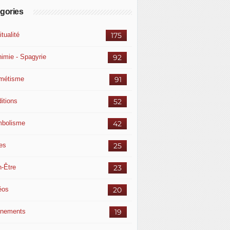
gories
itualité
175
himie - Spagyrie
92
métisme
91
itions
52
bolisme
42
res
25
n-Être
23
éos
20
nements
19