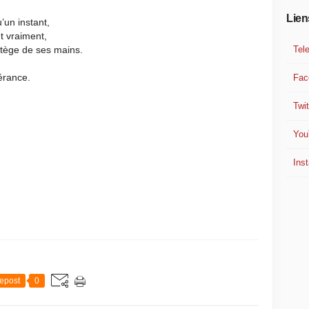
Lien
’un instant,
t vraiment,
Tel
otège de ses mains.
érance.
Fac
Twit
You
Ins
epost
0