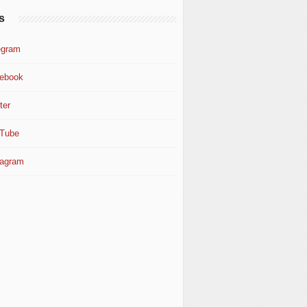
s
egram
ebook
ter
Tube
tagram