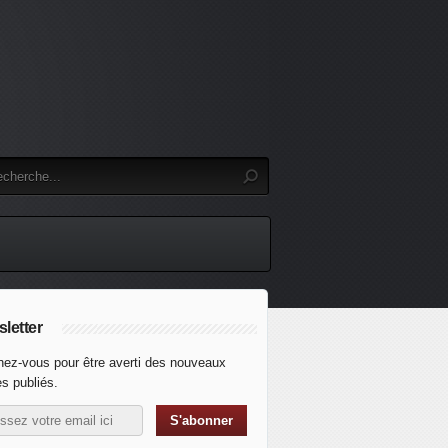
letter
ez-vous pour être averti des nouveaux
es publiés.