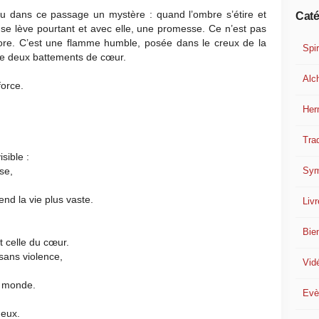
u dans ce passage un mystère : quand l’ombre s’étire et
Caté
 se lève pourtant et avec elle, une promesse. Ce n’est pas
vore. C’est une flamme humble, posée dans le creux de la
Spir
re deux battements de cœur.
Alc
force.
Her
Trad
sible :
Sym
se,
rend la vie plus vaste.
Liv
Bie
t celle du cœur.
sans violence,
Vid
e monde.
Evè
neux.