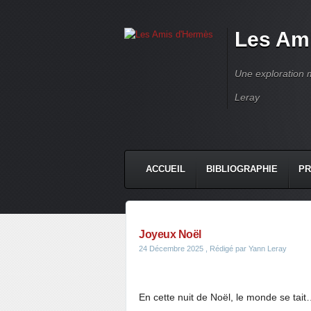
Les Am
Une exploration m
Leray
ACCUEIL
BIBLIOGRAPHIE
PR
Joyeux Noël
24 Décembre 2025
, Rédigé par Yann Leray
En cette nuit de Noël, le monde se tait