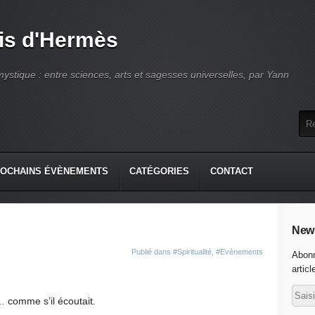
is d'Hermès
ystique : entre sciences, arts et sagesses universelles, par Yann
OCHAINS ÉVÈNEMENTS
CATÉGORIES
CONTACT
News
Publié dans
#Spiritualité
,
#Evènements
Abonn
articl
… comme s’il écoutait.