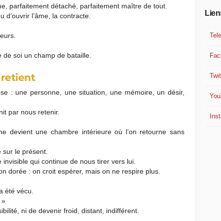
me, parfaitement détaché, parfaitement maître de tout.
Lien
eu d’ouvrir l’âme, la contracte.
Tel
leurs.
e de soi un champ de bataille.
Fac
 retient
Twit
se : une personne, une situation, une mémoire, un désir,
You
it par nous retenir.
Ins
ne devient une chambre intérieure où l’on retourne sans
 sur le présent.
invisible qui continue de nous tirer vers lui.
n dorée : on croit espérer, mais on ne respire plus.
 a été vécu.
 »
ilité, ni de devenir froid, distant, indifférent.