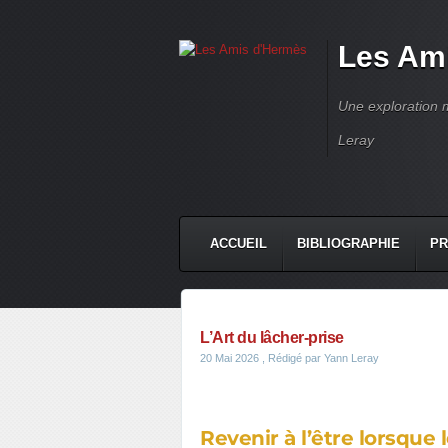
Les Am
Une exploration m
Leray
ACCUEIL
BIBLIOGRAPHIE
PR
L’Art du lâcher-prise
20 Mai 2026
, Rédigé par Yann Leray
Revenir à l’être lorsque 