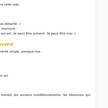
s cette voie.
uis détaché. »
t murmure :
e qui est. Je peux être présent. Je peux être vrai. »
evenir
vérité simple, presque nue :
n soi.
.
.
mental, les anciens conditionnements, les blessures qui