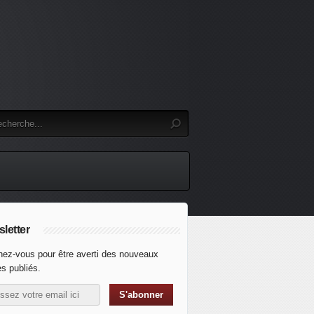
letter
ez-vous pour être averti des nouveaux
es publiés.