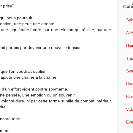
r prise".
Caté
qui nous poursuit.
Spir
eption, une peur, une attente.
 une inquiétude future, sur une relation qui résiste, sur une
Alc
Her
finit parfois par devenir une nouvelle tension.
Trad
Sym
ue l’on voudrait oublier.
n ajoute une chaîne à la chaîne.
Liv
s d’un effort violent contre soi-même.
 une pensée, une émotion ou un souvenir.
Bie
r volonté dure, ni par cette forme subtile de combat intérieur
ite.
Vid
ncore tenir.
Evè
rement.