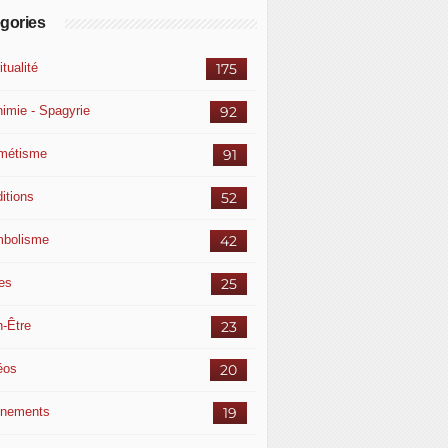
gories
itualité
175
himie - Spagyrie
92
métisme
91
itions
52
bolisme
42
res
25
n-Être
23
éos
20
nements
19