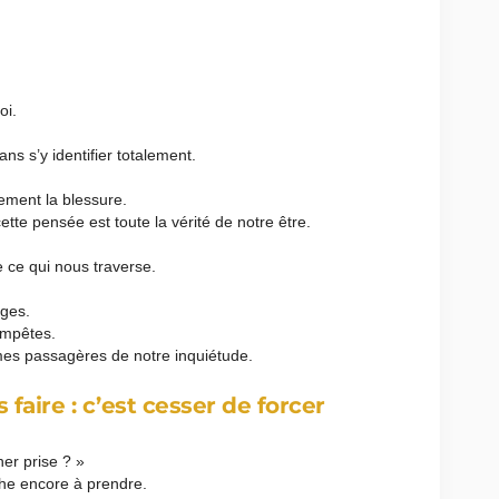
oi.
ans s’y identifier totalement.
ement la blessure.
tte pensée est toute la vérité de notre être.
e ce qui nous traverse.
ages.
empêtes.
mes passagères de notre inquiétude.
 faire : c’est cesser de forcer
er prise ? »
che encore à prendre.