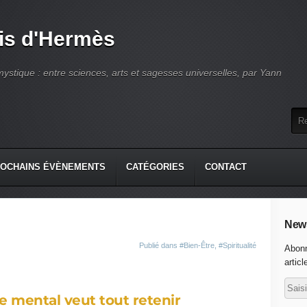
is d'Hermès
ystique : entre sciences, arts et sagesses universelles, par Yann
OCHAINS ÉVÈNEMENTS
CATÉGORIES
CONTACT
News
Publié dans
#Bien-Être
,
#Spiritualité
Abonn
articl
le mental veut tout retenir