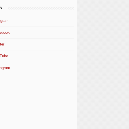
s
egram
ebook
ter
Tube
tagram