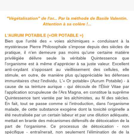
"Végétalisation" de l'or... Par la méthode de Basile Valentin.
Attention à sa colère !...
L'AURUM POTABILE («OR POTABLE »)
Bien que l'unité des « voies alchimiques » conduisant à la
mystérieuse Pierre Philosophale s'impose depuis des siècles de
pratique, il n'en demeure pas moins qu'une certaine matière
privilégiée délivre seule la véritable Quintessence que
l'organisme est à même d'apprécier à sa juste valeur. Excellent
anti-oxydant s'opposant au vieillissement des cellules, elle
stimule, en outre, de manière plus qu'appréciable les défenses
immunitaires chez l'individu. L'« Or potable» (Aurum Potabile) - à
cause de sa teinture aurique - qui découle de l'Élixir Vitae par
l'application scrupuleuse de l'Ars Magna, en constitue la suprême
Quintessence tant vantée par les alchimistes, au fil des siècles.
En fait, tout se passe comme si l'introduction, dans l'organisme
malade, de cette substance exogène dont la toxicité originelle a
été neutralisée par un certain labeur et par une dilution adéquate,
mettait en branle des mécanismes défensifs de détoxication de la
part de l'organisme. Ce processus de détoxication - non
spécifique - entraînerait, non seulement l'élimination de de la