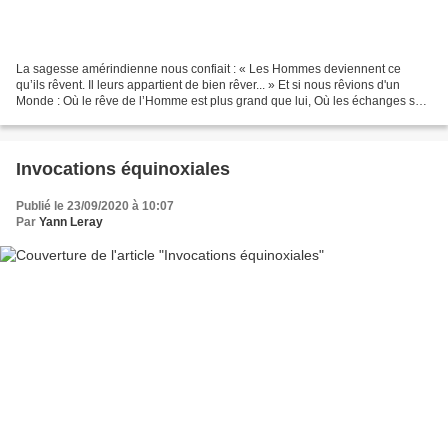
La sagesse amérindienne nous confiait : « Les Hommes deviennent ce
qu’ils rêvent. Il leurs appartient de bien rêver... » Et si nous rêvions d'un
Monde : Où le rêve de l’Homme est plus grand que lui, Où les échanges sont
dans la tolérance et l’altruisme,...
Invocations équinoxiales
Publié le 23/09/2020 à 10:07
Par
Yann Leray