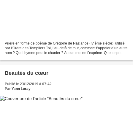
Prière en forme de poème de Grégoire de Naziance (IV ème siècle), utilisé
par l'Ordre des Templiers Toi, l’au-delà de tout, comment t’appeler d’un autre
nom ? Quel hymne peut te chanter ? Aucun mot ne t’exprime. Quel esprit
peut te saisir ? Nulle...
Beautés du cœur
Publié le 23/12/2019 à 07:42
Par
Yann Leray