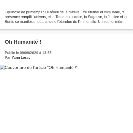
Équinoxe de printemps : Le réveil de la Nature Être éternel et immuable, ta
présence remplit l'univers, et ta Toute-puissance, ta Sagesse, ta Justice et ta
Bonté se manifestent dans toute l'étendue de l'immensité. Un seul et même
instant développe devant...
Oh Humanité !
Publié le 09/09/2020 à 13:55
Par
Yann Leray