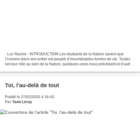
- Luc Racine - INTRODUCTION Les étudiants de la Nature savent que
l’Univers dans son entier est peuplé d’innombrables formes de vie. Toutes
ont leur rôle au sein de la Nature, quelques-unes nous précédant et d’autres
nous suivant sur la longue spirale...
Toi, l'au-delà de tout
Publié le 27/02/2020 à 16:42
Par
Yann Leray