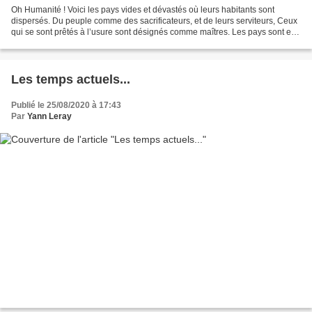
Oh Humanité ! Voici les pays vides et dévastés où leurs habitants sont
dispersés. Du peuple comme des sacrificateurs, et de leurs serviteurs, Ceux
qui se sont prêtés à l’usure sont désignés comme maîtres. Les pays sont en
deuil et le monde se languit...
Les temps actuels...
Publié le 25/08/2020 à 17:43
Par
Yann Leray