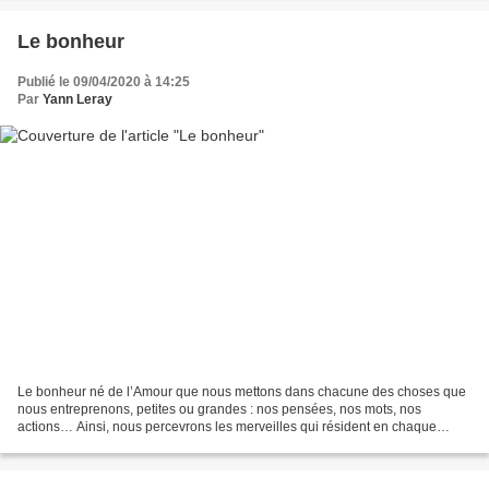
Le bonheur
Publié le 09/04/2020 à 14:25
Par
Yann Leray
Le bonheur né de l’Amour que nous mettons dans chacune des choses que
nous entreprenons, petites ou grandes : nos pensées, nos mots, nos
actions… Ainsi, nous percevrons les merveilles qui résident en chaque
forme, en chaq ue instant et en chaque souffle...