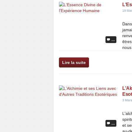
L'Es
19 Ma
Dans
jamai
renv
…
êtres
nous
Lire la suite
L'Al
Esot
3 Mar
L'alc
spiri
…
et s
au-de