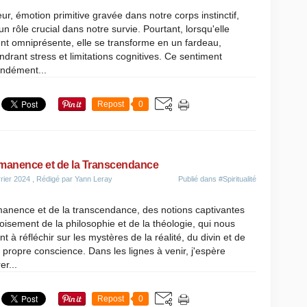
ur, émotion primitive gravée dans notre corps instinctif,
un rôle crucial dans notre survie. Pourtant, lorsqu'elle
nt omniprésente, elle se transforme en un fardeau,
drant stress et limitations cognitives. Ce sentiment
ondément...
Repost
0
manence et de la Transcendance
rier 2024
, Rédigé par Yann Leray
Publié dans
#Spiritualité
manence et de la transcendance, des notions captivantes
oisement de la philosophie et de la théologie, qui nous
ent à réfléchir sur les mystères de la réalité, du divin et de
 propre conscience. Dans les lignes à venir, j'espère
er...
Repost
0