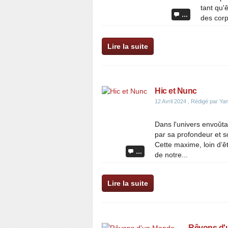
tant qu'
…
des corp
Lire la suite
Hic et Nunc
12 Avril 2024
, Rédigé par Ya
Dans l'univers envoûta
par sa profondeur et so
Cette maxime, loin d’êt
…
de notre...
Lire la suite
Rêvons d'u