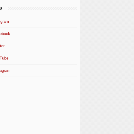
s
egram
ebook
ter
Tube
tagram