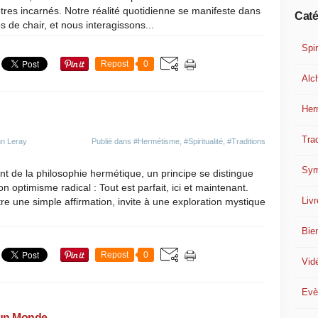
êtres incarnés. Notre réalité quotidienne se manifeste dans
Caté
s de chair, et nous interagissons...
Spir
Repost
0
Alc
Her
Trad
nn Leray
Publié dans
#Hermétisme
,
#Spiritualité
,
#Traditions
Sym
nt de la philosophie hermétique, un principe se distingue
n optimisme radical : Tout est parfait, ici et maintenant.
Liv
re une simple affirmation, invite à une exploration mystique
Bie
Repost
0
Vid
Evè
n Monde...