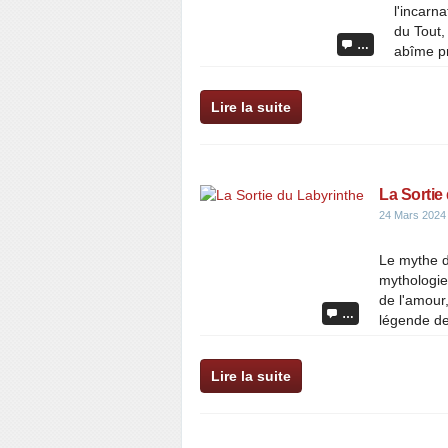
l'incarn
du Tout,
…
abîme pr
Lire la suite
La Sortie
24 Mars 2024
Le mythe d
mythologie
de l'amour,
…
légende de 
Lire la suite