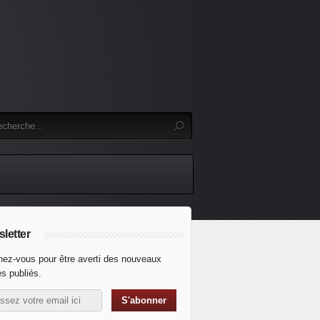
letter
ez-vous pour être averti des nouveaux
es publiés.