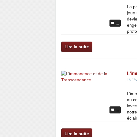
La pe
joue 
devie
…
engen
prof
Lire la suite
L’im
18 Fév
L’im
au cr
invit
…
notre
éclair
Lire la suite