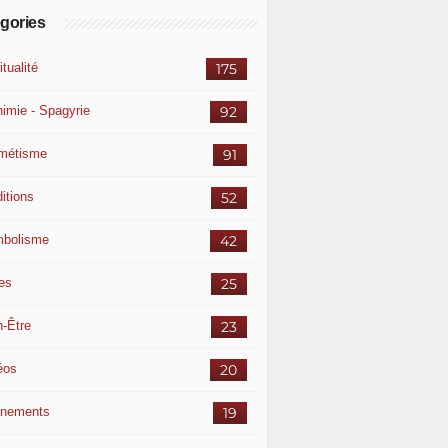
gories
itualité
175
himie - Spagyrie
92
métisme
91
itions
52
bolisme
42
res
25
n-Être
23
éos
20
nements
19