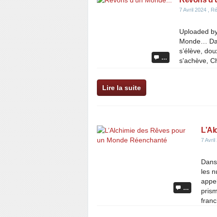
7 Avril 2024
, Ré
Uploaded by
Monde… Dans
s’élève, dou
…
s'achève, Ch
Lire la suite
L’Al
7 Avril
Dans
les n
appel
…
prism
franch