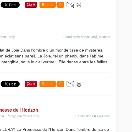
Repost
0
Yann Leray
Publié dans
#Spiritualité
,
#Vidéos
t de Joie Dans l’ombre d’un monde tissé de mystères,
n éclat sans pareil, La Joie, tel un phénix, dans l’abîme
angible, sous le ciel vermeil. Elle danse entre les failles
Repost
0
esse de l'Horizon
024
, Rédigé par Yann Leray
Publié dans
#Spiritualité
n LERAY La Promesse de l'Horizon Dans l'ombre dense de