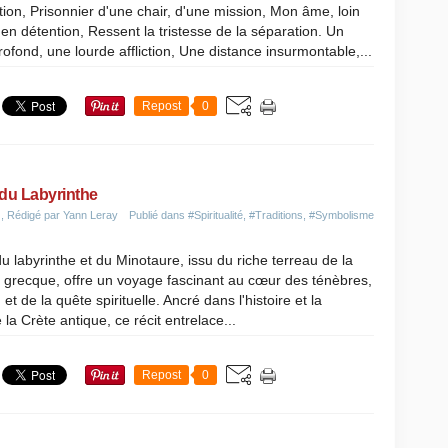
ation, Prisonnier d'une chair, d'une mission, Mon âme, loin
 en détention, Ressent la tristesse de la séparation. Un
ofond, une lourde affliction, Une distance insurmontable,...
Repost
0
 du Labyrinthe
, Rédigé par Yann Leray
Publié dans
#Spiritualité
,
#Traditions
,
#Symbolisme
u labyrinthe et du Minotaure, issu du riche terreau de la
 grecque, offre un voyage fascinant au cœur des ténèbres,
 et de la quête spirituelle. Ancré dans l'histoire et la
la Crète antique, ce récit entrelace...
Repost
0