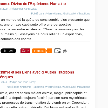
sence Divine de l'Expérience Humaine
rs 2024
, Rédigé par Yann Leray
Publié dans
#Hermétisme
,
#Spiritualité
,
#Traditions
 un monde où la quête de sens semble plus pressante que
s, une phrase captivante offre une perspective
ersante sur notre existence : "Nous ne sommes pas des
 humains qui essayons de nous relier à un esprit divin,
 sommes des esprits...
Repost
0
chimie et ses Liens avec d'Autres Traditions
ériques
s 2024
, Rédigé par Yann Leray
Publié dans
#Alchimie - Spagyrie
,
#Hermétisme
,
#Spiritualité
,
#Traditions
himie, cet art ancien mêlant chimie, magie, philosophie et
tualité, a depuis toujours fasciné par son aura mystérieuse
es promesses de transmutation du plomb en or. Cependant,
là de cette quête matérielle, l'alchimie est profondément...