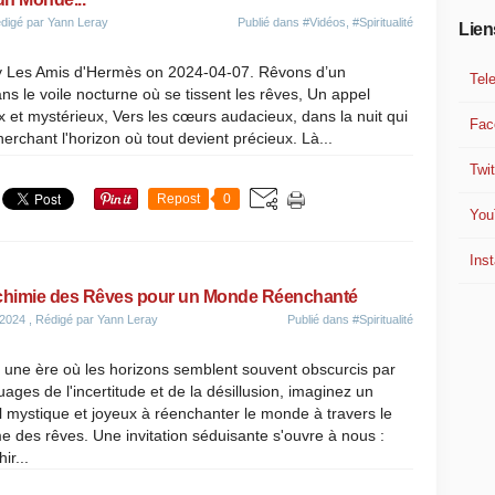
digé par Yann Leray
Publié dans
#Vidéos
,
#Spiritualité
Lien
 Les Amis d'Hermès on 2024-04-07. Rêvons d’un
Tel
 le voile nocturne où se tissent les rêves, Un appel
x et mystérieux, Vers les cœurs audacieux, dans la nuit qui
Fac
erchant l'horizon où tout devient précieux. Là...
Twit
Repost
0
You
Ins
chimie des Rêves pour un Monde Réenchanté
 2024
, Rédigé par Yann Leray
Publié dans
#Spiritualité
 une ère où les horizons semblent souvent obscurcis par
uages de l'incertitude et de la désillusion, imaginez un
 mystique et joyeux à réenchanter le monde à travers le
e des rêves. Une invitation séduisante s'ouvre à nous :
ir...