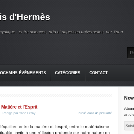
is d'Hermès
ystique : entre sciences, arts et sagesses universelles, par Yann
OCHAINS ÉVÈNEMENTS
CATÉGORIES
CONTACT
News
 Matière et l’Esprit
Abonn
, Rédigé par Yann Leray
Publié dans
#Spiritualité
articl
'équilibre entre la matière et l'esprit, entre le matérialisme
ritualité, invite à une réflexion profonde sur notre nature en