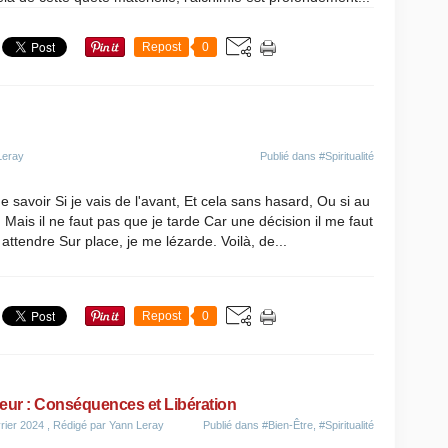
Repost
0
Leray
Publié dans
#Spiritualité
e savoir Si je vais de l'avant, Et cela sans hasard, Ou si au
. Mais il ne faut pas que je tarde Car une décision il me faut
attendre Sur place, je me lézarde. Voilà, de...
Repost
0
eur : Conséquences et Libération
rier 2024
, Rédigé par Yann Leray
Publié dans
#Bien-Être
,
#Spiritualité