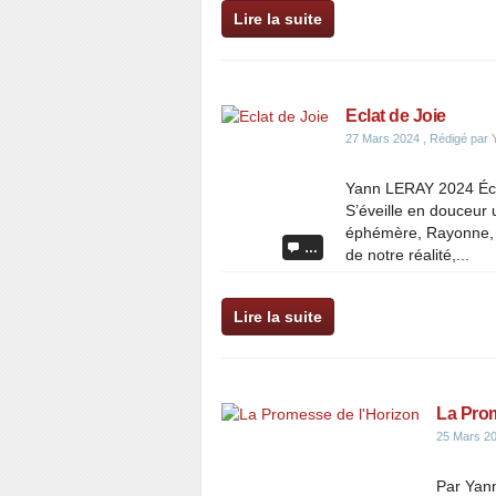
Lire la suite
Eclat de Joie
27 Mars 2024
, Rédigé par 
Yann LERAY 2024 Écla
S’éveille en douceur u
éphémère, Rayonne, int
…
de notre réalité,...
Lire la suite
La Prom
25 Mars 2
Par Yan