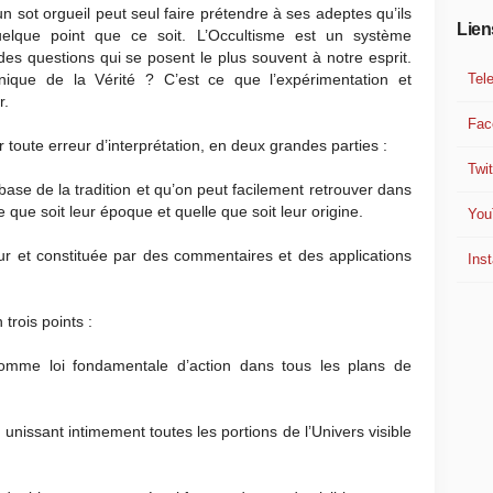
un sot orgueil peut seul faire prétendre à ses adeptes qu’ils
Lien
uelque point que ce soit. L’Occultisme est un système
es questions qui se posent le plus souvent à notre esprit.
Tel
 unique de la Vérité ? C’est ce que l’expérimentation et
r.
Fac
er toute erreur d’interprétation, en deux grandes parties :
Twit
se de la tradition et qu’on peut facilement retrouver dans
le que soit leur époque et quelle que soit leur origine.
You
r et constituée par des commentaires et des applications
Ins
 trois points :
omme loi fondamentale d’action dans tous les plans de
issant intimement toutes les portions de l’Univers visible