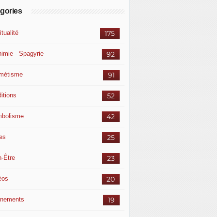
gories
itualité
175
himie - Spagyrie
92
métisme
91
itions
52
bolisme
42
res
25
n-Être
23
éos
20
nements
19