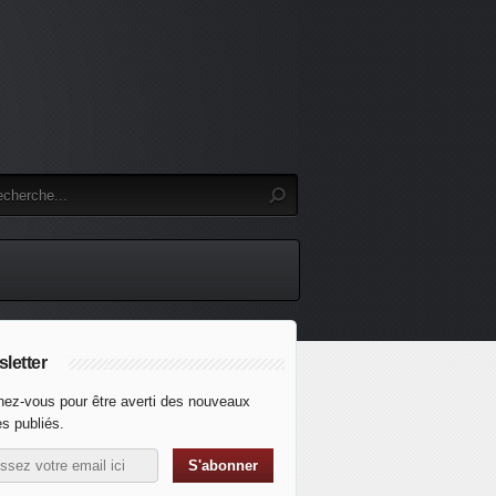
letter
ez-vous pour être averti des nouveaux
es publiés.