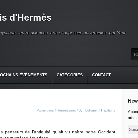
is d'Hermès
ystique : entre sciences, arts et sagesses universelles, par Yann
OCHAINS ÉVÈNEMENTS
CATÉGORIES
CONTACT
News
Publié dans
#Hermétisme
,
#Symbolisme
,
#Traditions
Abonn
articl
ds penseurs de l’antiquité qu’ait vu naître notre Occident