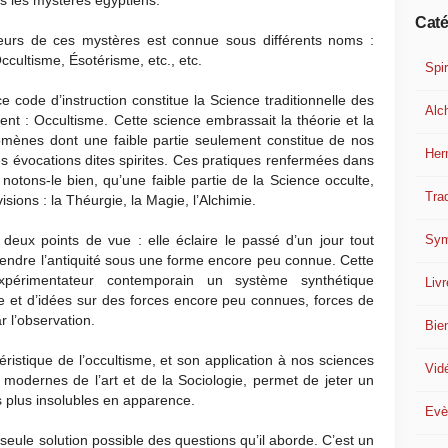
ns les mystères égyptiens.
Caté
eurs de ces mystères est connue sous différents noms :
cultisme, Ésotérisme, etc., etc.
Spir
e code d’instruction constitue la Science traditionnelle des
Alc
 : Occultisme. Cette science embrassait la théorie et la
mènes dont une faible partie seulement constitue de nos
Her
 évocations dites spirites. Ces pratiques renfermées dans
notons-le bien, qu’une faible partie de la Science occulte,
Trad
sions : la Théurgie, la Magie, l’Alchimie.
Sym
 deux points de vue : elle éclaire le passé d’un jour tout
rendre l’antiquité sous une forme encore peu connue. Cette
xpérimentateur contemporain un système synthétique
Liv
nce et d’idées sur des forces encore peu connues, forces de
 l’observation.
Bie
ristique de l’occultisme, et son application à nos sciences
Vid
odernes de l’art et de la Sociologie, permet de jeter un
s plus insolubles en apparence.
Evè
eule solution possible des questions qu’il aborde. C’est un