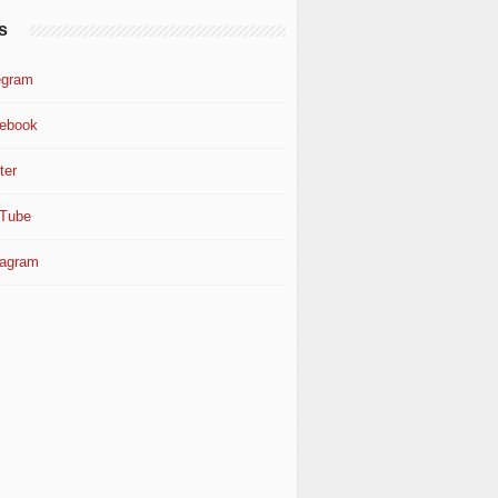
s
egram
ebook
ter
Tube
tagram