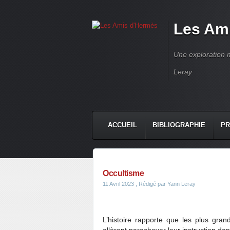
Les Am
Une exploration m
Leray
ACCUEIL
BIBLIOGRAPHIE
PR
Occultisme
11 Avril 2023
, Rédigé par Yann Leray
L’histoire rapporte que les plus gran