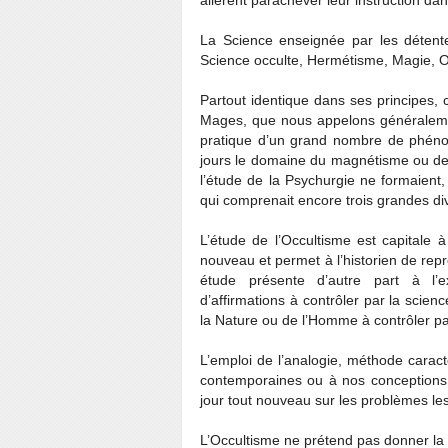
allèrent parachever leur instruction da
La Science enseignée par les détent
Science occulte, Hermétisme, Magie, Oc
Partout identique dans ses principes, c
Mages, que nous appelons généralement
pratique d’un grand nombre de phéno
jours le domaine du magnétisme ou des
l’étude de la Psychurgie ne formaient, 
qui comprenait encore trois grandes divi
L’étude de l’Occultisme est capitale à
nouveau et permet à l’historien de rep
étude présente d’autre part à l’e
d’affirmations à contrôler par la scie
la Nature ou de l’Homme à contrôler par
L’emploi de l’analogie, méthode caracté
contemporaines ou à nos conceptions m
jour tout nouveau sur les problèmes le
L’Occultisme ne prétend pas donner la s