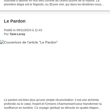
souhaite d’œuvrer en vos vies comme au Grand Œuvre de la Nature. La
première étape est le Nigredo, ou Œuvre noir, qui dans les ténèbres nous
apporte la promesse de nos rectifications à...
Le Pardon
Publié le 09/11/2024 à 11:43
Par
Yann Leray
Le pardon est bien plus qu'une simple réconciliation, il est une alchimie
profonde où le cœur, l'esprit et l'Univers s'harmonisent pour transformer la
souffrance en lumière. Ce voyage spirituel se déroule en quatre étapes