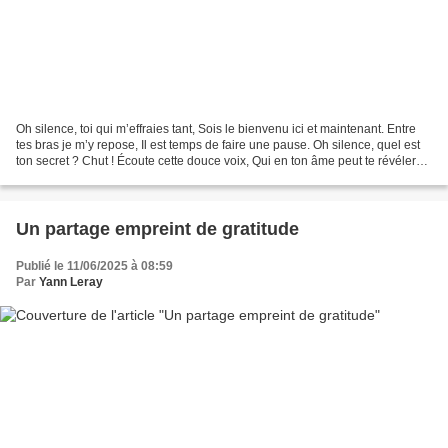
Oh silence, toi qui m’effraies tant, Sois le bienvenu ici et maintenant. Entre
tes bras je m’y repose, Il est temps de faire une pause. Oh silence, quel est
ton secret ? Chut ! Écoute cette douce voix, Qui en ton âme peut te révéler
Les merveilles cachées...
Un partage empreint de gratitude
Publié le 11/06/2025 à 08:59
Par
Yann Leray