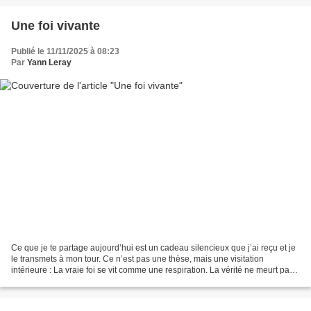
Une foi vivante
Publié le 11/11/2025 à 08:23
Par
Yann Leray
Ce que je te partage aujourd’hui est un cadeau silencieux que j’ai reçu et je
le transmets à mon tour. Ce n’est pas une thèse, mais une visitation
intérieure : La vraie foi se vit comme une respiration. La vérité ne meurt pas.
Elle traverse les siècles...