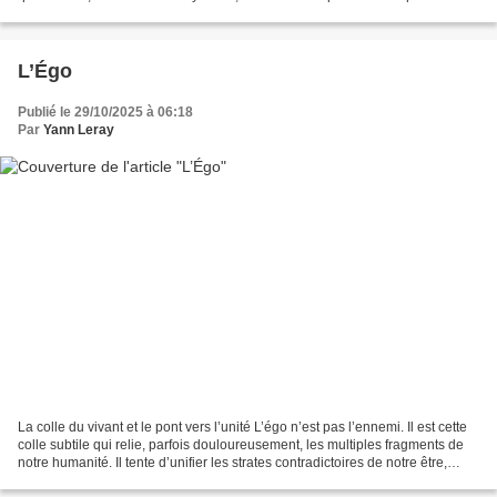
l’on s’y fie, l’alchimie serait...
L’Égo
Publié le 29/10/2025 à 06:18
Par
Yann Leray
La colle du vivant et le pont vers l’unité L’égo n’est pas l’ennemi. Il est cette
colle subtile qui relie, parfois douloureusement, les multiples fragments de
notre humanité. Il tente d’unifier les strates contradictoires de notre être,
héritées, acquises,...