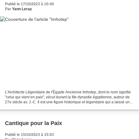
Publié le 17/10/2023 à 10:40
Par
Yann Leray
L'Architecte Légendaire de l'Égypte Ancienne Imhotep, dont le nom signifie
"celui qui vient en paix", vécut durant la IIIe dynastie égyptienne, autour de
27e siècle av. J.-C. Il est une figure historique et légendaire qui a laissé une
empreinte indélébile...
Cantique pour la Paix
Publié le 15/10/2023 à 15:03